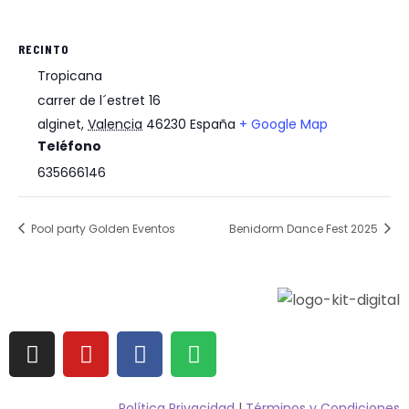
RECINTO
Tropicana
carrer de l´estret 16
alginet
,
Valencia
46230
España
+ Google Map
Teléfono
635666146
Pool party Golden Eventos
Benidorm Dance Fest 2025
Política Privacidad
|
Términos y Condiciones