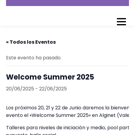
CONUCODANCE.COM
Cursos de
Salsa,
Bachata,
Chachachá,
« Todos los Eventos
Jazz-
Este evento ha pasado.
broadway,
pole dance.
Clases
Welcome Summer 2025
presenciales
20/06/2025
-
22/06/2025
y online.
Talleres,
Los próximos 20, 21 y 22 de Junio daremos la bienvenida
eventos,
evento el «Welcome Summer 2025» en Alginet (Valenc
viajes, una
experiencia
Talleres para niveles de iniciación y medio, pool part
social